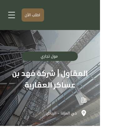
اطلب الآن
مول تجاري
المقاول | شركة فهد بن
عساكر العقارية
حي الملقا – الرياض