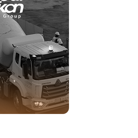
0
رسانة م³