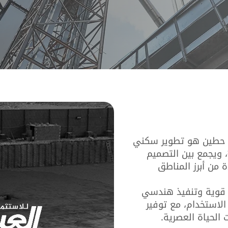
 حطين هو تطوير سكني
فاخر يمتد على مساحة 30,000 م²، ويجمع بين التصميم
 من أبرز المناطق
ة قوية وتنفيذ هندسي
لاستخدام، مع توفير
الحياة العصرية.