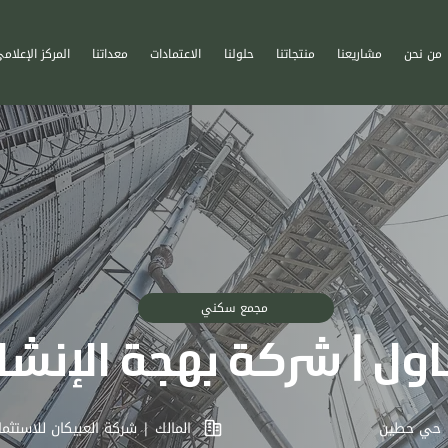
من نحن
مشاريعنا
منتجاتنا
حلولنا
الاعتمادات
معداتنا
المركز الإعلام
مجمع سكني
اول | شركة بهجة الإنشا
حي حطين
المالك | شركة العبيكان للاستثما