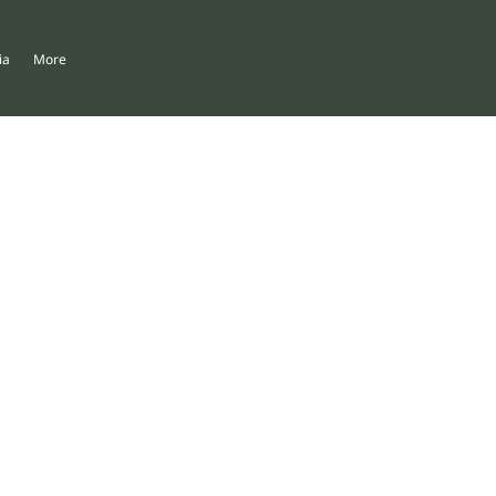
ia
More